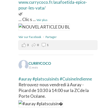
www.currycoco.fr/asafoetida-epice-
pour-les-vata/
🌿
... Clic s
...
Voir plus
Voir sur Facebook
·
Partager
3
0
1
CURRYCOCO
11 mois
#auray
#platscuisinés
#CuisineIndienne
Retrouvez-nous vendredi à Auray -
Picard de 10:30 à 14:00 sur la ZCde la
Porte Océane.