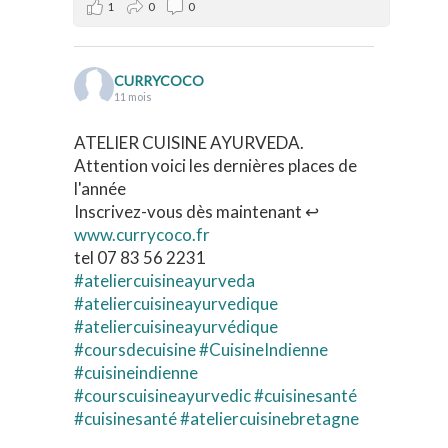
1
0
0
CURRYCOCO
11 mois
ATELIER CUISINE AYURVEDA.
Attention voici les dernières places de
l'année
Inscrivez-vous dès maintenant ↩️
www.currycoco.fr
tel 07 83 56 2231
#ateliercuisineayurveda
#ateliercuisineayurvedique
#ateliercuisineayurvédique
#coursdecuisine
#CuisineIndienne
#cuisineindienne
#courscuisineayurvedic
#cuisinesanté
#cuisinesanté
#ateliercuisinebretagne