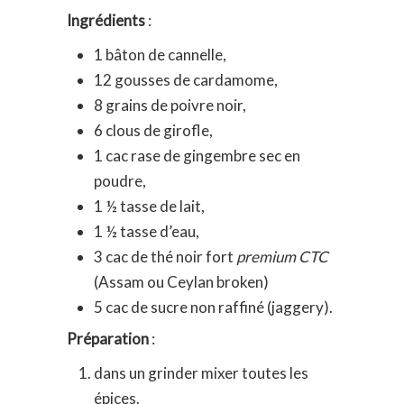
Ingrédients
:
1 bâton de cannelle,
12 gousses de cardamome,
8 grains de poivre noir,
6 clous de girofle,
1 cac rase de gingembre sec en
poudre,
1 ½ tasse de lait,
1 ½ tasse d’eau,
3 cac de thé noir fort
premium CTC
(Assam ou Ceylan broken)
5 cac de sucre non raffiné (jaggery).
Préparation
:
dans un grinder mixer toutes les
épices.