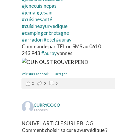
#jenecuisinepas
#jemangesain
#cuisinesanté
#cuisineayurvedique
#campingenbretagne
#arradon
#étel
#auray
Commande par TÉL ou SMS au 0610
243 943
#auray
vannes
Voir sur Facebook
·
Partager
2
0
0
CURRYCOCO
1 années
NOUVEL ARTICLE SUR LE BLOG
Comment choisir sa cure ayurvédique ?