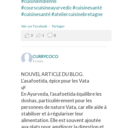
#cuisineindienne
#courscuisineayurvedic
#cuisinesanté
#cuisinesanté
#ateliercuisinebretagne
Voir sur Facebook
·
Partager
3
1
0
CURRYCOCO
11 mois
NOUVEL ARTICLE DU BLOG.
L'asafoetida, épice pour les Vata
🌿
En Ayurveda, l’asafoetida équilibre les
doshas, particulièrement pour les
personnes de nature Vata, car elle aide à
stabiliser et à régulariser leur
alimentation. Elle est souvent ajoutée
aux plats pour améliorer la digestion et