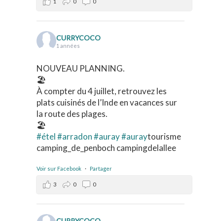
1
0
0
CURRYCOCO
1 années
NOUVEAU PLANNING.
🏖️
À compter du 4 juillet, retrouvez les
plats cuisinés de l’Inde en vacances sur
la route des plages.
🏖️
#étel
#arradon
#auray
#auray
tourisme
camping_de_penboch campingdelallee
Voir sur Facebook
·
Partager
3
0
0
CURRYCOCO