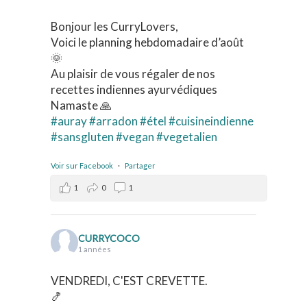
Bonjour les CurryLovers,
Voici le planning hebdomadaire d’août
🌞
Au plaisir de vous régaler de nos
recettes indiennes ayurvédiques
Namaste 🙏
#auray
#arradon
#étel
#cuisineindienne
#sansgluten
#vegan
#vegetalien
Voir sur Facebook
·
Partager
1
0
1
CURRYCOCO
1 années
VENDREDI, C'EST CREVETTE.
🍤