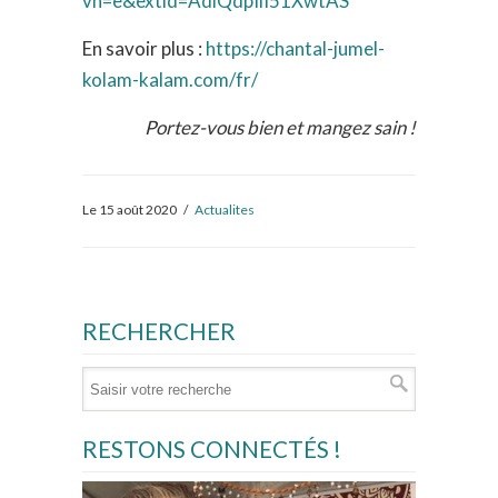
vh=e&extid=AdiQdpIlI51XwtAS
En savoir plus :
https://chantal-jumel-
kolam-kalam.com/fr/
Portez-vous bien et mangez sain !
Le 15 août 2020
/
Actualites
RECHERCHER
RESTONS CONNECTÉS !