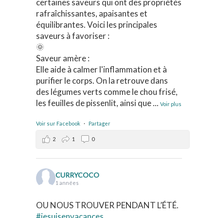
certaines saveurs qui ont des propriétés
rafraîchissantes, apaisantes et
équilibrantes. Voici les principales
saveurs à favoriser :
🌞
Saveur amère :
Elle aide à calmer l'inflammation et à
purifier le corps. On la retrouve dans
des légumes verts comme le chou frisé,
les feuilles de pissenlit, ainsi que
...
Voir plus
Voir sur Facebook
·
Partager
2
1
0
CURRYCOCO
1 années
OU NOUS TROUVER PENDANT L’ÉTÉ.
#jesuisenvacances