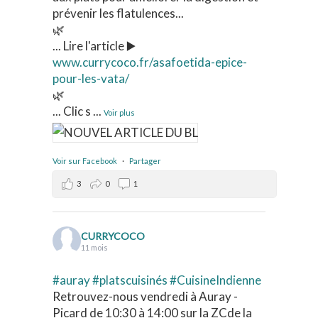
prévenir les flatulences...
🌿
... Lire l'article ▶️
www.currycoco.fr/asafoetida-epice-
pour-les-vata/
🌿
... Clic s
...
Voir plus
Voir sur Facebook
·
Partager
3
0
1
CURRYCOCO
11 mois
#auray
#platscuisinés
#CuisineIndienne
Retrouvez-nous vendredi à Auray -
Picard de 10:30 à 14:00 sur la ZCde la