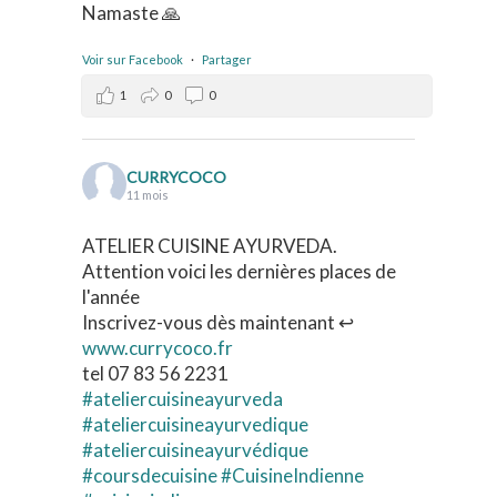
Namaste 🙏
Voir sur Facebook
·
Partager
1
0
0
CURRYCOCO
11 mois
ATELIER CUISINE AYURVEDA.
Attention voici les dernières places de
l'année
Inscrivez-vous dès maintenant ↩️
www.currycoco.fr
tel 07 83 56 2231
#ateliercuisineayurveda
#ateliercuisineayurvedique
#ateliercuisineayurvédique
#coursdecuisine
#CuisineIndienne