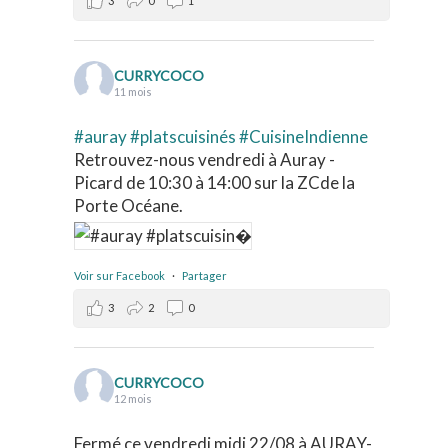
3
0
1
CURRYCOCO
11 mois
#auray
#platscuisinés
#CuisineIndienne
Retrouvez-nous vendredi à Auray -
Picard de 10:30 à 14:00 sur la ZCde la
Porte Océane.
Voir sur Facebook
·
Partager
3
2
0
CURRYCOCO
12 mois
Fermé ce vendredi midi 22/08 à AURAY-