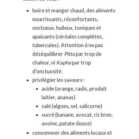
boire et manger chaud, des aliments
nourrissants, réconfortants,
onctueux, huileux, toniques et
apaisants (céréales complètes,
tubercules). Attention à ne pas
déséquilibrer
Pitta
par trop de
chaleur, ni
Kapha
par trop
d’onctuosité.
privilégier les saveurs :
acide (orange, radis, produit
laitier, ananas)
salé (algues, sel, salicorne)
sucré (banane, avocat, riz brun,
avoine, patate douce)
consommer des aliments locaux et