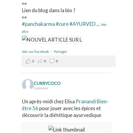
👀
Lien du blog dans la bio ⤴️
👀
#panchakarma
#cure
#AYURVED
...
Voir
plus
Voir sur Facebook
·
Partager
2
0
0
CURRYCOCO
1 années
Un après-midi chez Elisa
Pranandi Bien-
être 56
pour jouer avec les épices et
découvrir la diététique ayurvedique