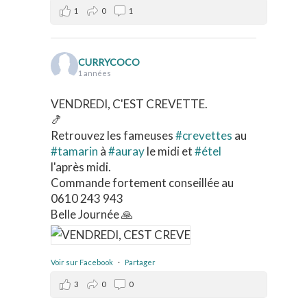
1
0
1
CURRYCOCO
1 années
VENDREDI, C'EST CREVETTE.
🍤
Retrouvez les fameuses
#crevettes
au
#tamarin
à
#auray
le midi et
#étel
l'après midi.
Commande fortement conseillée au
0610 243 943
Belle Journée 🙏
Voir sur Facebook
·
Partager
3
0
0