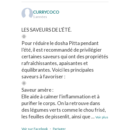
CURRYCOCO
1 années
LES SAVEURS DE L’ÉTÉ.
🌞
Pour réduire le dosha Pitta pendant
l’été, il est recommandé de privilégier
certaines saveurs qui ont des propriétés
rafraîchissantes, apaisantes et
équilibrantes. Voici les principales
saveurs à favoriser :
🌞
Saveur amère :
Elle aide à calmer l'inflammation et à
purifier le corps. On la retrouve dans
des légumes verts comme le chou frisé,
les feuilles de pissenlit, ainsi que
...
Voir plus
Voir sur Facebook
·
Partager