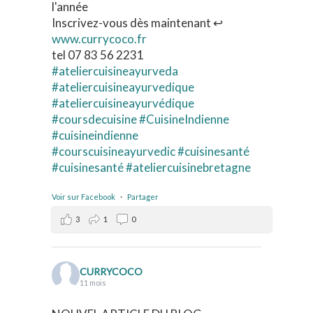
l'année
Inscrivez-vous dès maintenant ↩️
www.currycoco.fr
tel 07 83 56 2231
#ateliercuisineayurveda
#ateliercuisineayurvedique
#ateliercuisineayurvédique
#coursdecuisine
#CuisineIndienne
#cuisineindienne
#courscuisineayurvedic
#cuisinesanté
#cuisinesanté
#ateliercuisinebretagne
Voir sur Facebook
·
Partager
3
1
0
CURRYCOCO
11 mois