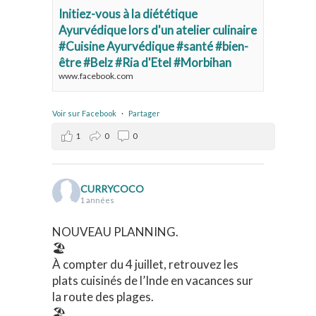
Initiez-vous à la diététique
Ayurvédique lors d'un atelier culinaire
#Cuisine Ayurvédique #santé #bien-
être #Belz #Ria d'Etel #Morbihan
www.facebook.com
Voir sur Facebook
·
Partager
1
0
0
CURRYCOCO
1 années
NOUVEAU PLANNING.
🏖️
À compter du 4 juillet, retrouvez les
plats cuisinés de l’Inde en vacances sur
la route des plages.
🏖️