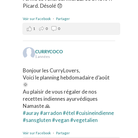
Picard. Désolé 😞
Voir sur Facebook
·
Partager
1
0
0
CURRYCOCO
1 années
Bonjour les CurryLovers,
Voici le planning hebdomadaire d’août
🌞
Au plaisir de vous régaler de nos
recettes indiennes ayurvédiques
Namaste 🙏
#auray
#arradon
#étel
#cuisineindienne
#sansgluten
#vegan
#vegetalien
Voir sur Facebook
·
Partager