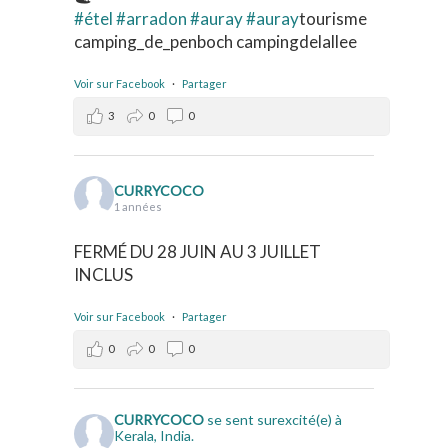
#étel
#arradon
#auray
#auray
tourisme
camping_de_penboch campingdelallee
Voir sur Facebook
·
Partager
3
0
0
CURRYCOCO
1 années
FERMÉ DU 28 JUIN AU 3 JUILLET
INCLUS
Voir sur Facebook
·
Partager
0
0
0
CURRYCOCO
se sent surexcité(e) à
Kerala, India.