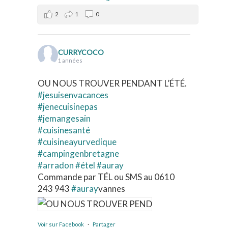
2
1
0
CURRYCOCO
1 années
OU NOUS TROUVER PENDANT L’ÉTÉ.
#jesuisenvacances
#jenecuisinepas
#jemangesain
#cuisinesanté
#cuisineayurvedique
#campingenbretagne
#arradon
#étel
#auray
Commande par TÉL ou SMS au 0610
243 943
#auray
vannes
Voir sur Facebook
·
Partager