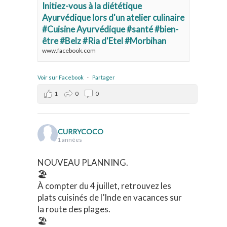
Initiez-vous à la diététique
Ayurvédique lors d'un atelier culinaire
#Cuisine Ayurvédique #santé #bien-
être #Belz #Ria d'Etel #Morbihan
www.facebook.com
Voir sur Facebook
·
Partager
1
0
0
CURRYCOCO
1 années
NOUVEAU PLANNING.
🏖️
À compter du 4 juillet, retrouvez les
plats cuisinés de l’Inde en vacances sur
la route des plages.
🏖️