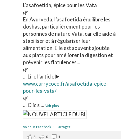
L'asafoetida, épice pour les Vata
🌿
En Ayurveda, l’asafoetida équilibre les
doshas, particulièrement pour les
personnes de nature Vata, car elle aide à
stabiliser et à régulariser leur
alimentation. Elle est souvent ajoutée
aux plats pour améliorer la digestion et
prévenir les flatulences...
🌿
... Lire l'article ▶️
www.currycoco.fr/asafoetida-epice-
pour-les-vata/
🌿
... Clic s
...
Voir plus
Voir sur Facebook
·
Partager
3
0
1