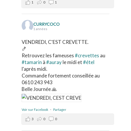
1
0
1
CURRYCOCO
1 années
VENDREDI, C'EST CREVETTE.
🍤
Retrouvez les fameuses
#crevettes
au
#tamarin
à
#auray
le midi et
#étel
l'après midi.
Commande fortement conseillée au
0610 243 943
Belle Journée 🙏
Voir sur Facebook
·
Partager
3
0
0