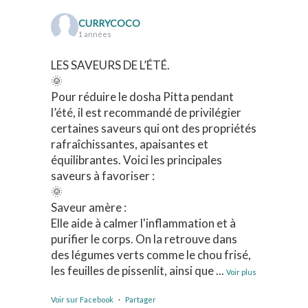
CURRYCOCO
1 années
LES SAVEURS DE L’ÉTÉ.
🌞
Pour réduire le dosha Pitta pendant
l’été, il est recommandé de privilégier
certaines saveurs qui ont des propriétés
rafraîchissantes, apaisantes et
équilibrantes. Voici les principales
saveurs à favoriser :
🌞
Saveur amère :
Elle aide à calmer l'inflammation et à
purifier le corps. On la retrouve dans
des légumes verts comme le chou frisé,
les feuilles de pissenlit, ainsi que
...
Voir plus
Voir sur Facebook
·
Partager