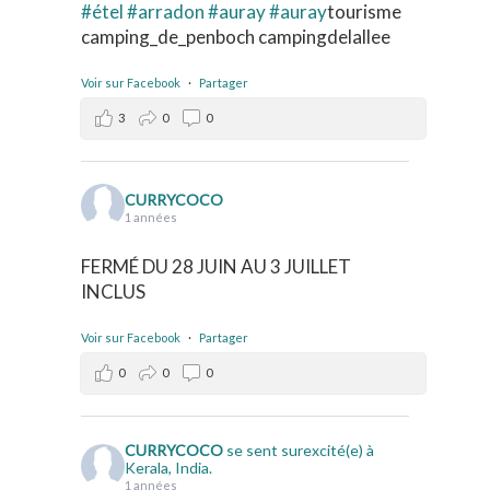
#étel
#arradon
#auray
#auray
tourisme
camping_de_penboch campingdelallee
Voir sur Facebook
·
Partager
3
0
0
CURRYCOCO
1 années
FERMÉ DU 28 JUIN AU 3 JUILLET
INCLUS
Voir sur Facebook
·
Partager
0
0
0
CURRYCOCO
se sent surexcité(e) à
Kerala, India.
1 années