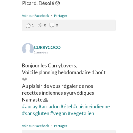
Picard. Désolé 😞
Voir sur Facebook
·
Partager
1
0
0
CURRYCOCO
1 années
Bonjour les CurryLovers,
Voici le planning hebdomadaire d’août
🌞
Au plaisir de vous régaler de nos
recettes indiennes ayurvédiques
Namaste 🙏
#auray
#arradon
#étel
#cuisineindienne
#sansgluten
#vegan
#vegetalien
Voir sur Facebook
·
Partager