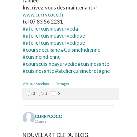
l'année
Inscrivez-vous dès maintenant ↩️
www.currycoco.fr
tel 07 83 56 2231
#ateliercuisineayurveda
#ateliercuisineayurvedique
#ateliercuisineayurvédique
#coursdecuisine
#CuisineIndienne
#cuisineindienne
#courscuisineayurvedic
#cuisinesanté
#cuisinesanté
#ateliercuisinebretagne
Voir sur Facebook
·
Partager
3
1
0
CURRYCOCO
11 mois
NOUVEL ARTICLE DU BLOG.