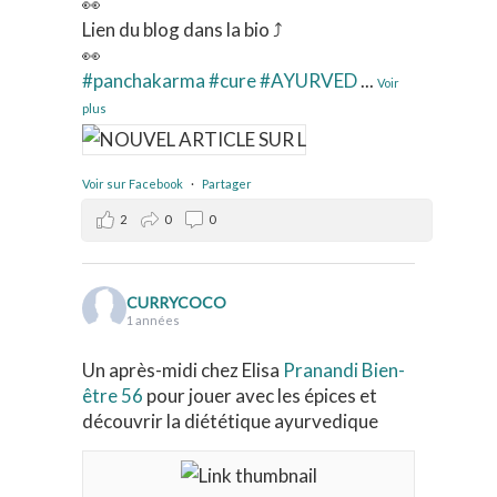
👀
Lien du blog dans la bio ⤴️
👀
#panchakarma
#cure
#AYURVED
...
Voir
plus
Voir sur Facebook
·
Partager
2
0
0
CURRYCOCO
1 années
Un après-midi chez Elisa
Pranandi Bien-
être 56
pour jouer avec les épices et
découvrir la diététique ayurvedique