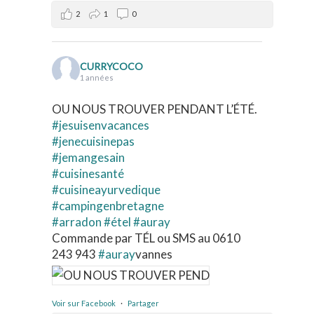
2
1
0
CURRYCOCO
1 années
OU NOUS TROUVER PENDANT L’ÉTÉ.
#jesuisenvacances
#jenecuisinepas
#jemangesain
#cuisinesanté
#cuisineayurvedique
#campingenbretagne
#arradon
#étel
#auray
Commande par TÉL ou SMS au 0610
243 943
#auray
vannes
Voir sur Facebook
·
Partager