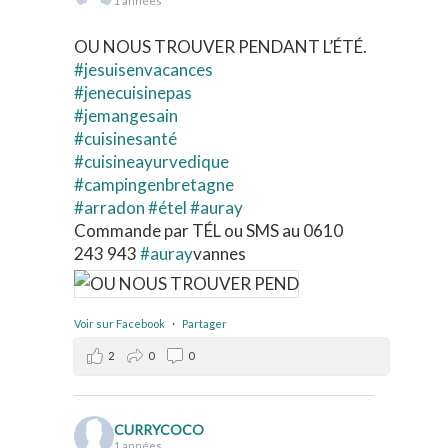
1 années
OU NOUS TROUVER PENDANT L’ÉTÉ.
#jesuisenvacances
#jenecuisinepas
#jemangesain
#cuisinesanté
#cuisineayurvedique
#campingenbretagne
#arradon
#étel
#auray
Commande par TÉL ou SMS au 0610
243 943
#auray
vannes
Voir sur Facebook
·
Partager
2
0
0
CURRYCOCO
1 années