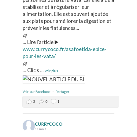
stabiliser et à régulariser leur
alimentation. Elle est souvent ajoutée
aux plats pour améliorer la digestion et
prévenir les flatulences...
🌿
... Lire l'article ▶️
www.currycoco.fr/asafoetida-epice-
pour-les-vata/
🌿
... Clic s
...
Voir plus
Voir sur Facebook
·
Partager
3
0
1
CURRYCOCO
11 mois