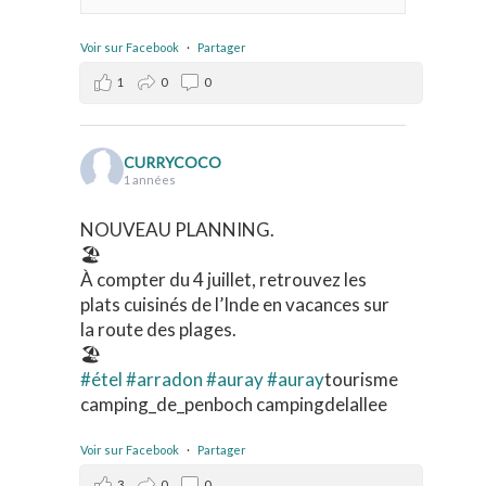
Voir sur Facebook
·
Partager
1
0
0
CURRYCOCO
1 années
NOUVEAU PLANNING.
🏖️
À compter du 4 juillet, retrouvez les
plats cuisinés de l’Inde en vacances sur
la route des plages.
🏖️
#étel
#arradon
#auray
#auray
tourisme
camping_de_penboch campingdelallee
Voir sur Facebook
·
Partager
3
0
0