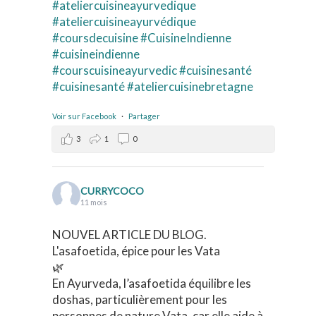
#ateliercuisineayurvedique
#ateliercuisineayurvédique
#coursdecuisine
#CuisineIndienne
#cuisineindienne
#courscuisineayurvedic
#cuisinesanté
#cuisinesanté
#ateliercuisinebretagne
Voir sur Facebook
·
Partager
3
1
0
CURRYCOCO
11 mois
NOUVEL ARTICLE DU BLOG.
L'asafoetida, épice pour les Vata
🌿
En Ayurveda, l’asafoetida équilibre les
doshas, particulièrement pour les
personnes de nature Vata, car elle aide à