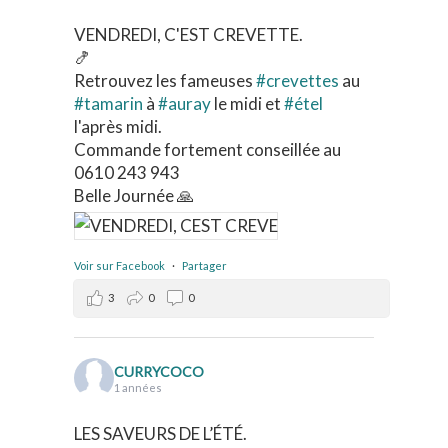
VENDREDI, C'EST CREVETTE.
🍤
Retrouvez les fameuses
#crevettes
au
#tamarin
à
#auray
le midi et
#étel
l'après midi.
Commande fortement conseillée au
0610 243 943
Belle Journée 🙏
Voir sur Facebook
·
Partager
3
0
0
CURRYCOCO
1 années
LES SAVEURS DE L’ÉTÉ.