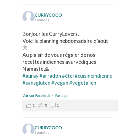
CURRYCOCO
1 années
Bonjour les CurryLovers,
Voici le planning hebdomadaire d’août
🌞
Au plaisir de vous régaler de nos
recettes indiennes ayurvédiques
Namaste 🙏
#auray
#arradon
#étel
#cuisineindienne
#sansgluten
#vegan
#vegetalien
Voir sur Facebook
·
Partager
1
0
1
CURRYCOCO
1 années