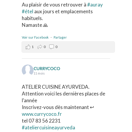
Au plaisir de vous retrouver à
#auray
#étel
aux jours et emplacements
habituels.
Namaste 🙏
Voir sur Facebook
·
Partager
1
0
0
CURRYCOCO
11 mois
ATELIER CUISINE AYURVEDA.
Attention voici les dernières places de
l'année
Inscrivez-vous dès maintenant ↩️
www.currycoco.fr
tel 07 83 56 2231
#ateliercuisineayurveda