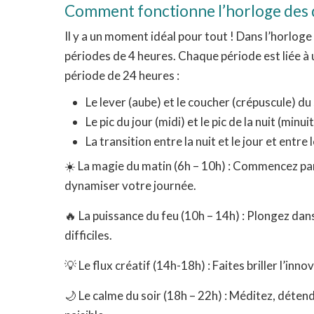
Comment fonctionne l’horloge des 
Il y a un moment idéal pour tout ! Dans l’horloge
périodes de 4 heures. Chaque période est liée à 
période de 24 heures :
Le lever (aube) et le coucher (crépuscule) du 
Le pic du jour (midi) et le pic de la nuit (minuit
La transition entre la nuit et le jour et entre 
☀️ La magie du matin (6h – 10h) : Commencez par
dynamiser votre journée.
🔥 La puissance du feu (10h – 14h) : Plongez dan
difficiles.
💡 Le flux créatif (14h-18h) : Faites briller l’inno
🌙 Le calme du soir (18h – 22h) : Méditez, déte