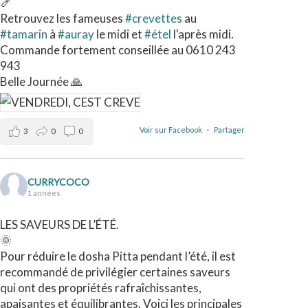
🍤
Retrouvez les fameuses
#crevettes
au
#tamarin
à
#auray
le midi et
#étel
l'après midi.
Commande fortement conseillée au 0610 243
943
Belle Journée 🙏
Voir sur Facebook
·
Partager
3
0
0
CURRYCOCO
1 années
LES SAVEURS DE L’ÉTÉ.
🌞
Pour réduire le dosha Pitta pendant l’été, il est
recommandé de privilégier certaines saveurs
qui ont des propriétés rafraîchissantes,
apaisantes et équilibrantes. Voici les principales