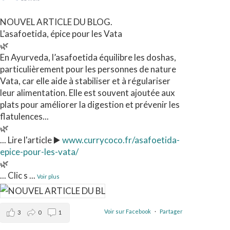
NOUVEL ARTICLE DU BLOG.
L'asafoetida, épice pour les Vata
🌿
En Ayurveda, l’asafoetida équilibre les doshas,
particulièrement pour les personnes de nature
Vata, car elle aide à stabiliser et à régulariser
leur alimentation. Elle est souvent ajoutée aux
plats pour améliorer la digestion et prévenir les
flatulences...
🌿
... Lire l'article ▶️
www.currycoco.fr/asafoetida-
epice-pour-les-vata/
🌿
... Clic s
...
Voir plus
Voir sur Facebook
·
Partager
3
0
1