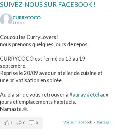
SUIVEZ-NOUS SUR FACEBOOK !
CURRYCOCO
11 mois
Coucou les CurryLovers!
nous prenons quelques jours de repos.
CURRYCOCO est fermé du 13 au 19
septembre.
Reprise le 20/09 avec un atelier de cuisine et
une privatisation en soirée.
Au plaisir de vous retrouver à
#auray
#étel
aux
jours et emplacements habituels.
Namaste 🙏
Voir sur Facebook
·
Partager
1
0
0