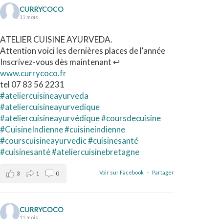
CURRYCOCO
11 mois
ATELIER CUISINE AYURVEDA.
Attention voici les dernières places de l'année
Inscrivez-vous dès maintenant ↩️
www.currycoco.fr
tel 07 83 56 2231
#ateliercuisineayurveda
#ateliercuisineayurvedique
#ateliercuisineayurvédique
#coursdecuisine
#CuisineIndienne
#cuisineindienne
#courscuisineayurvedic
#cuisinesanté
#cuisinesanté
#ateliercuisinebretagne
Voir sur Facebook
·
Partager
3
1
0
CURRYCOCO
11 mois