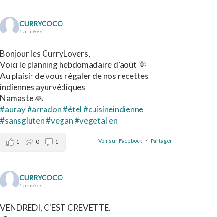
CURRYCOCO
1 années
Bonjour les CurryLovers,
Voici le planning hebdomadaire d’août 🌞
Au plaisir de vous régaler de nos recettes
indiennes ayurvédiques
Namaste 🙏
#auray
#arradon
#étel
#cuisineindienne
#sansgluten
#vegan
#vegetalien
Voir sur Facebook
·
Partager
1
0
1
CURRYCOCO
1 années
VENDREDI, C'EST CREVETTE.