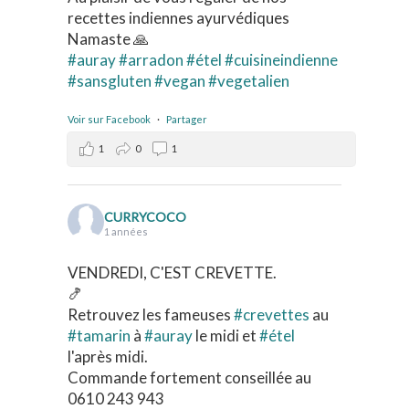
recettes indiennes ayurvédiques
Namaste 🙏
#auray
#arradon
#étel
#cuisineindienne
#sansgluten
#vegan
#vegetalien
Voir sur Facebook
·
Partager
1
0
1
CURRYCOCO
1 années
VENDREDI, C'EST CREVETTE.
🍤
Retrouvez les fameuses
#crevettes
au
#tamarin
à
#auray
le midi et
#étel
l'après midi.
Commande fortement conseillée au
0610 243 943