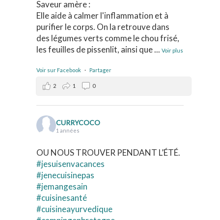
Saveur amère :
Elle aide à calmer l'inflammation et à
purifier le corps. On la retrouve dans
des légumes verts comme le chou frisé,
les feuilles de pissenlit, ainsi que
...
Voir plus
Voir sur Facebook
·
Partager
2
1
0
CURRYCOCO
1 années
OU NOUS TROUVER PENDANT L’ÉTÉ.
#jesuisenvacances
#jenecuisinepas
#jemangesain
#cuisinesanté
#cuisineayurvedique