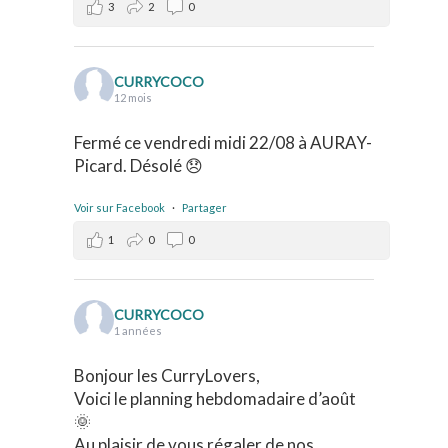
3
2
0
CURRYCOCO
12 mois
Fermé ce vendredi midi 22/08 à AURAY-
Picard. Désolé 😞
Voir sur Facebook
·
Partager
1
0
0
CURRYCOCO
1 années
Bonjour les CurryLovers,
Voici le planning hebdomadaire d’août
🌞
Au plaisir de vous régaler de nos