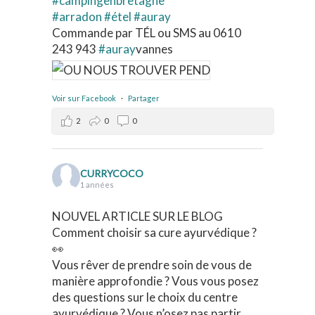
#campingenbretagne
#arradon
#étel
#auray
Commande par TÉL ou SMS au 0610
243 943
#auray
vannes
Voir sur Facebook
·
Partager
2
0
0
CURRYCOCO
1 années
NOUVEL ARTICLE SUR LE BLOG
Comment choisir sa cure ayurvédique ?
👀
Vous rêver de prendre soin de vous de
manière approfondie ? Vous vous posez
des questions sur le choix du centre
ayurvédique ? Vous n’osez pas partir