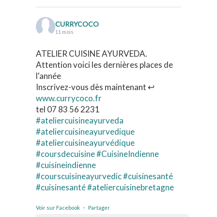
CURRYCOCO
11 mois
ATELIER CUISINE AYURVEDA.
Attention voici les dernières places de
l'année
Inscrivez-vous dès maintenant ↩️
www.currycoco.fr
tel 07 83 56 2231
#ateliercuisineayurveda
#ateliercuisineayurvedique
#ateliercuisineayurvédique
#coursdecuisine
#CuisineIndienne
#cuisineindienne
#courscuisineayurvedic
#cuisinesanté
#cuisinesanté
#ateliercuisinebretagne
Voir sur Facebook
·
Partager