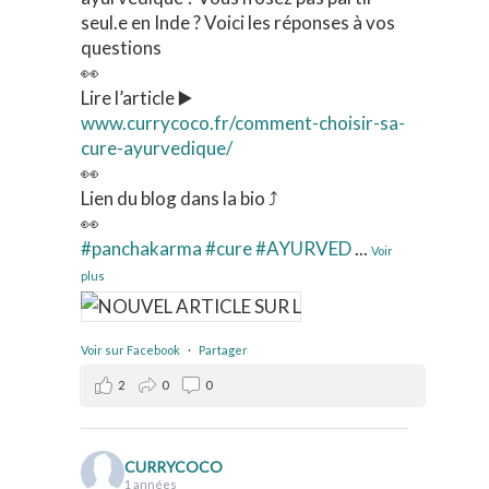
seul.e en Inde ? Voici les réponses à vos
questions
👀
Lire l’article ▶️
www.currycoco.fr/comment-choisir-sa-
cure-ayurvedique/
👀
Lien du blog dans la bio ⤴️
👀
#panchakarma
#cure
#AYURVED
...
Voir
plus
Voir sur Facebook
·
Partager
2
0
0
CURRYCOCO
1 années