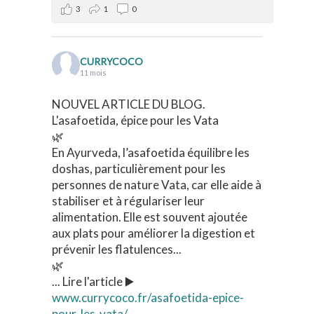
3
1
0
CURRYCOCO
11 mois
NOUVEL ARTICLE DU BLOG.
L'asafoetida, épice pour les Vata
🌿
En Ayurveda, l’asafoetida équilibre les
doshas, particulièrement pour les
personnes de nature Vata, car elle aide à
stabiliser et à régulariser leur
alimentation. Elle est souvent ajoutée
aux plats pour améliorer la digestion et
prévenir les flatulences...
🌿
... Lire l'article ▶️
www.currycoco.fr/asafoetida-epice-
pour-les-vata/