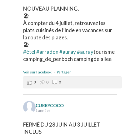
NOUVEAU PLANNING.
🏖️
À compter du 4 juillet, retrouvez les
plats cuisinés de l’Inde en vacances sur
la route des plages.
🏖️
#étel
#arradon
#auray
#auray
tourisme
camping_de_penboch campingdelallee
Voir sur Facebook
·
Partager
3
0
0
CURRYCOCO
1 années
FERMÉ DU 28 JUIN AU 3 JUILLET
INCLUS