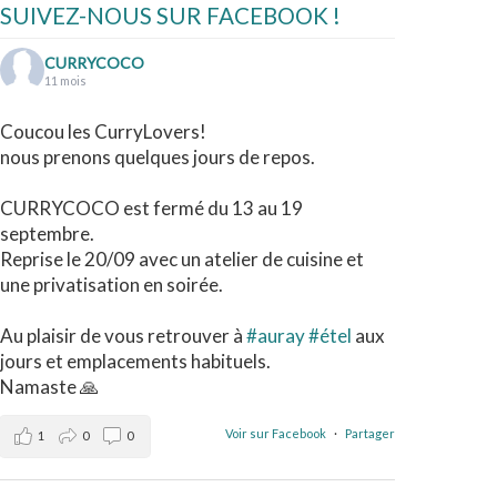
SUIVEZ-NOUS SUR FACEBOOK !
CURRYCOCO
11 mois
Coucou les CurryLovers!
nous prenons quelques jours de repos.
CURRYCOCO est fermé du 13 au 19
septembre.
Reprise le 20/09 avec un atelier de cuisine et
une privatisation en soirée.
Au plaisir de vous retrouver à
#auray
#étel
aux
jours et emplacements habituels.
Namaste 🙏
Voir sur Facebook
·
Partager
1
0
0