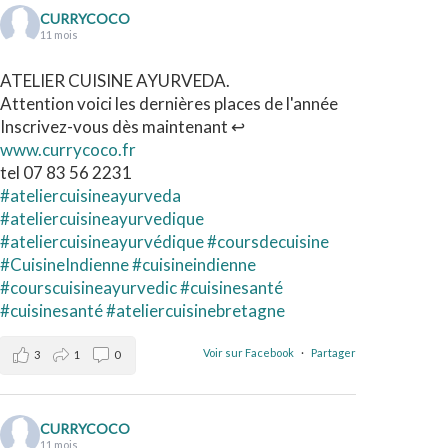
CURRYCOCO
11 mois
ATELIER CUISINE AYURVEDA.
Attention voici les dernières places de l'année
Inscrivez-vous dès maintenant ↩️
www.currycoco.fr
tel 07 83 56 2231
#ateliercuisineayurveda
#ateliercuisineayurvedique
#ateliercuisineayurvédique
#coursdecuisine
#CuisineIndienne
#cuisineindienne
#courscuisineayurvedic
#cuisinesanté
#cuisinesanté
#ateliercuisinebretagne
Voir sur Facebook
·
Partager
3
1
0
CURRYCOCO
11 mois