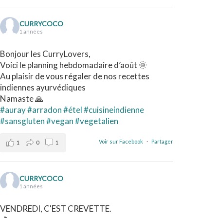
CURRYCOCO
1 années
Bonjour les CurryLovers,
Voici le planning hebdomadaire d’août 🌞
Au plaisir de vous régaler de nos recettes
indiennes ayurvédiques
Namaste 🙏
#auray
#arradon
#étel
#cuisineindienne
#sansgluten
#vegan
#vegetalien
Voir sur Facebook
·
Partager
1
0
1
CURRYCOCO
1 années
VENDREDI, C'EST CREVETTE.