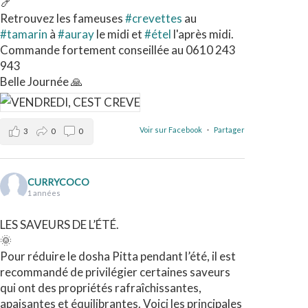
🍤
Retrouvez les fameuses
#crevettes
au
#tamarin
à
#auray
le midi et
#étel
l'après midi.
Commande fortement conseillée au 0610 243
943
Belle Journée 🙏
Voir sur Facebook
·
Partager
3
0
0
CURRYCOCO
1 années
LES SAVEURS DE L’ÉTÉ.
🌞
Pour réduire le dosha Pitta pendant l’été, il est
recommandé de privilégier certaines saveurs
qui ont des propriétés rafraîchissantes,
apaisantes et équilibrantes. Voici les principales