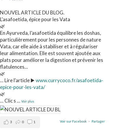
NOUVEL ARTICLE DU BLOG.
L'asafoetida, épice pour les Vata
🌿
En Ayurveda, l’asafoetida équilibre les doshas,
particulièrement pour les personnes de nature
Vata, car elle aide à stabiliser et à régulariser
leur alimentation. Elle est souvent ajoutée aux
plats pour améliorer la digestion et prévenir les
flatulences...
🌿
... Lire l'article ▶️
www.currycoco.fr/asafoetida-
epice-pour-les-vata/
🌿
... Clic s
...
Voir plus
Voir sur Facebook
·
Partager
3
0
1