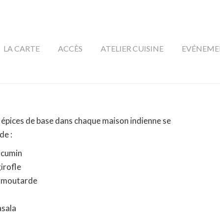
LA CARTE
ACCÈS
ATELIER CUISINE
EVÉNEME
à épices de base dans chaque maison indienne se
de :
 cumin
irofle
e moutarde
sala